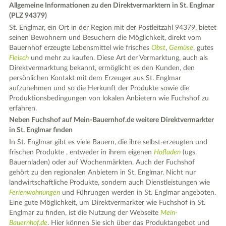
Allgemeine Informationen zu den Direktvermarktern in St. Englmar
(PLZ 94379)
St. Englmar, ein Ort in der Region mit der Postleitzahl 94379, bietet
seinen Bewohnern und Besuchern die Möglichkeit, direkt vom
Bauernhof erzeugte Lebensmittel wie frisches
Obst
,
Gemüse
, gutes
Fleisch
und mehr zu kaufen. Diese Art der Vermarktung, auch als
Direktvermarktung bekannt, ermöglicht es den Kunden, den
persönlichen Kontakt mit dem Erzeuger aus St. Englmar
aufzunehmen und so die Herkunft der Produkte sowie die
Produktionsbedingungen von lokalen Anbietern wie Fuchshof zu
erfahren.
Neben Fuchshof auf Mein-Bauernhof.de weitere Direktvermarkter
in St. Englmar finden
In St. Englmar gibt es viele Bauern, die ihre selbst-erzeugten und
frischen Produkte , entweder in ihrem eigenen
Hofladen
(ugs.
Bauernladen) oder auf Wochenmärkten. Auch der Fuchshof
gehört zu den regionalen Anbietern in St. Englmar. Nicht nur
landwirtschaftliche Produkte, sondern auch Dienstleistungen wie
Ferienwohnungen
und Führungen werden in St. Englmar angeboten.
Eine gute Möglichkeit, um Direktvermarkter wie Fuchshof in St.
Englmar zu finden, ist die Nutzung der Webseite
Mein-
Bauernhof.de
. Hier können Sie sich über das Produktangebot und