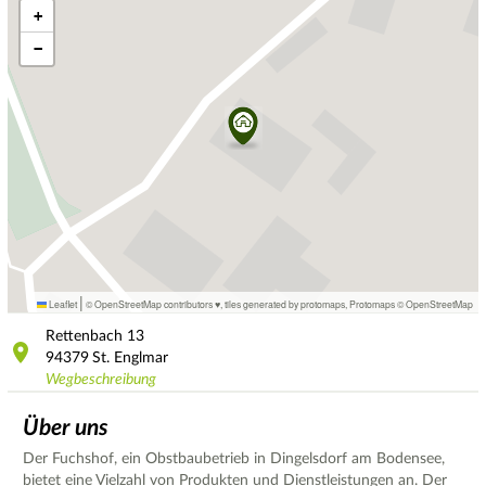
+
−
|
Leaflet
© OpenStreetMap contributors ♥,
tiles generated by protomaps
,
Protomaps
©
OpenStreetMap
Rettenbach
13
94379
St. Englmar
Wegbeschreibung
Über uns
Der Fuchshof, ein Obstbaubetrieb in Dingelsdorf am Bodensee,
bietet eine Vielzahl von Produkten und Dienstleistungen an. Der