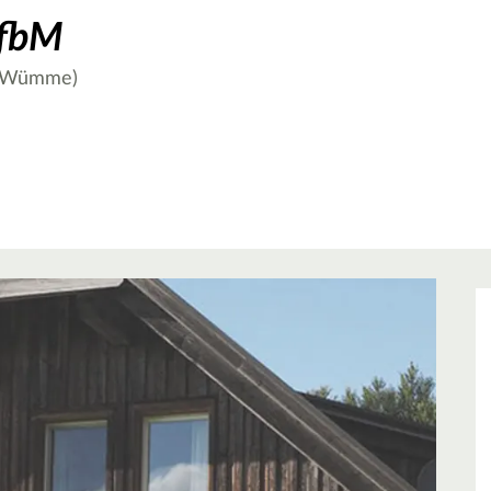
WfbM
 (Wümme)