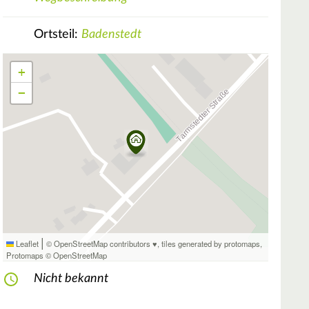
Ortsteil:
Badenstedt
+
−
|
Leaflet
© OpenStreetMap contributors ♥,
tiles generated by protomaps
,
Protomaps
©
OpenStreetMap
Nicht bekannt