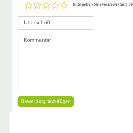
Bewertung
Bitte geben Sie eine Bewertung ab
1
2
3
4
5
Stern
Sterne
Sterne
Sterne
Sterne
Überschrift
Kommentar