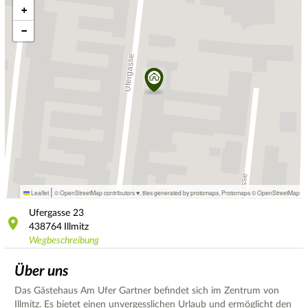
+
−
|
Leaflet
© OpenStreetMap contributors ♥,
tiles generated by protomaps
,
Protomaps
©
OpenStreetMap
Ufergasse
23
438764
Illmitz
Wegbeschreibung
Über uns
Das Gästehaus Am Ufer Gartner befindet sich im Zentrum von
Illmitz. Es bietet einen unvergesslichen Urlaub und ermöglicht den