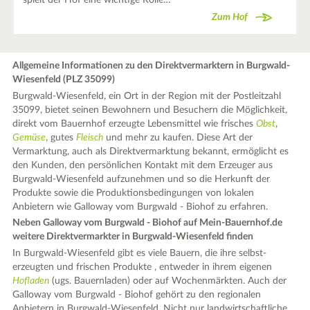
spielt der Hof eine wichtige Rolle…
Zum Hof
Allgemeine Informationen zu den Direktvermarktern in Burgwald-
Wiesenfeld (PLZ 35099)
Burgwald-Wiesenfeld, ein Ort in der Region mit der Postleitzahl
35099, bietet seinen Bewohnern und Besuchern die Möglichkeit,
direkt vom Bauernhof erzeugte Lebensmittel wie frisches
Obst
,
Gemüse
, gutes
Fleisch
und mehr zu kaufen. Diese Art der
Vermarktung, auch als Direktvermarktung bekannt, ermöglicht es
den Kunden, den persönlichen Kontakt mit dem Erzeuger aus
Burgwald-Wiesenfeld aufzunehmen und so die Herkunft der
Produkte sowie die Produktionsbedingungen von lokalen
Anbietern wie Galloway vom Burgwald - Biohof zu erfahren.
Neben Galloway vom Burgwald - Biohof auf Mein-Bauernhof.de
weitere Direktvermarkter in Burgwald-Wiesenfeld finden
In Burgwald-Wiesenfeld gibt es viele Bauern, die ihre selbst-
erzeugten und frischen Produkte , entweder in ihrem eigenen
Hofladen
(ugs. Bauernladen) oder auf Wochenmärkten. Auch der
Galloway vom Burgwald - Biohof gehört zu den regionalen
Anbietern in Burgwald-Wiesenfeld. Nicht nur landwirtschaftliche