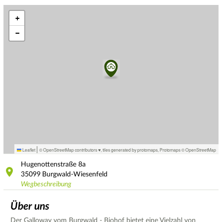
+
−
|
Leaflet
© OpenStreetMap contributors ♥,
tiles generated by protomaps
,
Protomaps
©
OpenStreetMap
Hugenottenstraße
8a
35099
Burgwald-Wiesenfeld
Wegbeschreibung
Über uns
Der Galloway vom Burgwald - Biohof bietet eine Vielzahl von