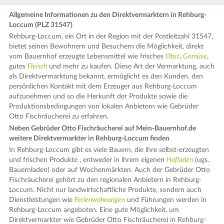
Allgemeine Informationen zu den Direktvermarktern in Rehburg-
Loccum (PLZ 31547)
Rehburg-Loccum, ein Ort in der Region mit der Postleitzahl 31547,
bietet seinen Bewohnern und Besuchern die Möglichkeit, direkt
vom Bauernhof erzeugte Lebensmittel wie frisches
Obst
,
Gemüse
,
gutes
Fleisch
und mehr zu kaufen. Diese Art der Vermarktung, auch
als Direktvermarktung bekannt, ermöglicht es den Kunden, den
persönlichen Kontakt mit dem Erzeuger aus Rehburg-Loccum
aufzunehmen und so die Herkunft der Produkte sowie die
Produktionsbedingungen von lokalen Anbietern wie Gebrüder
Otto Fischräucherei zu erfahren.
Neben Gebrüder Otto Fischräucherei auf Mein-Bauernhof.de
weitere Direktvermarkter in Rehburg-Loccum finden
In Rehburg-Loccum gibt es viele Bauern, die ihre selbst-erzeugten
und frischen Produkte , entweder in ihrem eigenen
Hofladen
(ugs.
Bauernladen) oder auf Wochenmärkten. Auch der Gebrüder Otto
Fischräucherei gehört zu den regionalen Anbietern in Rehburg-
Loccum. Nicht nur landwirtschaftliche Produkte, sondern auch
Dienstleistungen wie
Ferienwohnungen
und Führungen werden in
Rehburg-Loccum angeboten. Eine gute Möglichkeit, um
Direktvermarkter wie Gebrüder Otto Fischräucherei in Rehburg-