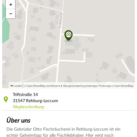
+
−
|
Leaflet
© OpenStreetMap contributors ♥,
tiles generated by protomaps
,
Protomaps
©
OpenStreetMap
Triftstraße
14
31547
Rehburg-Loccum
Wegbeschreibung
Über uns
Die Gebrüder Otto Fischräucherei in Rehburg-Loccum ist ein
echter Geheimtipp für alle Fischliebhaber. Hier wird noch