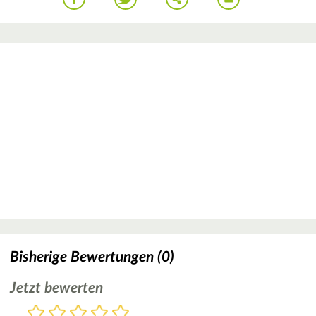
Bisherige Bewertungen (0)
Jetzt bewerten
Bewertung
1
2
3
4
5