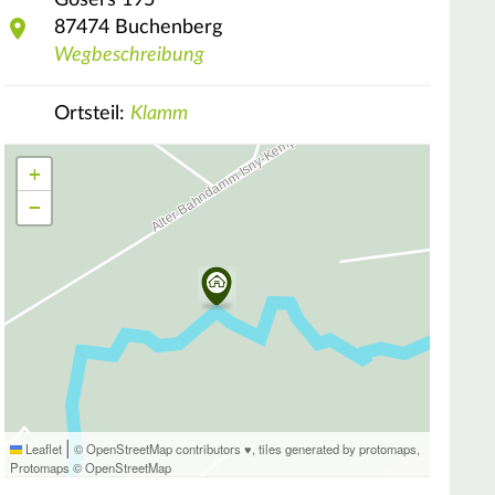
Gösers
195
87474
Buchenberg
Wegbeschreibung
Ortsteil:
Klamm
+
−
|
Leaflet
© OpenStreetMap contributors ♥,
tiles generated by protomaps
,
Protomaps
©
OpenStreetMap