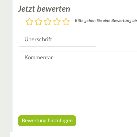
Jetzt bewerten
Bewertung
Bitte geben Sie eine Bewertung ab
1
2
3
4
5
Stern
Sterne
Sterne
Sterne
Sterne
Überschrift
Kommentar