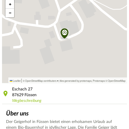
+
−
|
Leaflet
© OpenStreetMap contributors ♥,
tiles generated by protomaps
,
Protomaps
©
OpenStreetMap
Eschach
27
87629
Füssen
Wegbeschreibung
Über uns
Der Geigerhof in Füssen bietet einen erholsamen Urlaub auf
einem Bio-Bauernhof in idyllischer Lage. Die Familie Geiger lädt