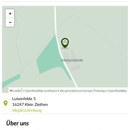
+
−
|
Leaflet
© OpenStreetMap contributors ♥,
tiles generated by protomaps
,
Protomaps
©
OpenStreetMap
Luisenfelde
5
16247
Klein Ziethen
Wegbeschreibung
Über uns