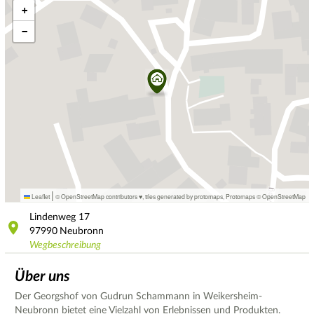
+
−
|
Leaflet
© OpenStreetMap contributors ♥,
tiles generated by protomaps
,
Protomaps
©
OpenStreetMap
Lindenweg
17
97990
Neubronn
Wegbeschreibung
Über uns
Der Georgshof von Gudrun Schammann in Weikersheim-
Neubronn bietet eine Vielzahl von Erlebnissen und Produkten.