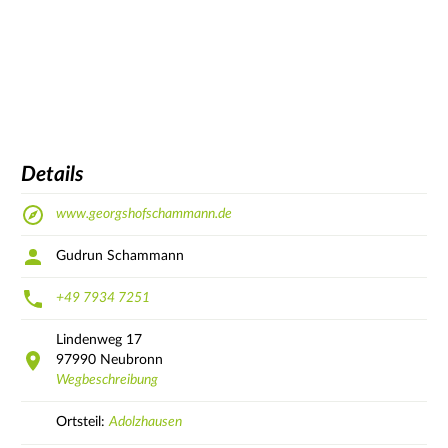
Details
www.georgshofschammann.de
Gudrun Schammann
+49 7934 7251
Lindenweg
17
97990
Neubronn
Wegbeschreibung
Ortsteil:
Adolzhausen