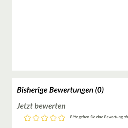
Bisherige Bewertungen (0)
Jetzt bewerten
Bewertung
Bitte geben Sie eine Bewertung ab
1
2
3
4
5
Stern
Sterne
Sterne
Sterne
Sterne