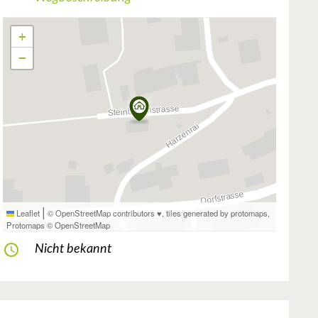
+
−
|
Leaflet
© OpenStreetMap contributors ♥,
tiles generated by protomaps
,
Protomaps
©
OpenStreetMap
Nicht bekannt