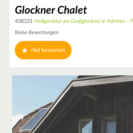
Glockner Chalet
438331
Heiligenblut am Großglockner in Kärnten
-
P
Keine Bewertungen
Hof bewerten