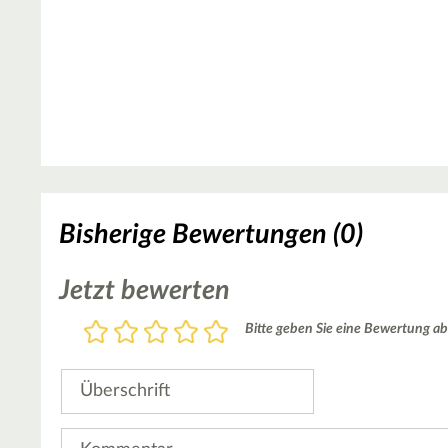
Bisherige Bewertungen (0)
Jetzt bewerten
Bewertung
Bitte geben Sie eine Bewertung ab
1
2
3
4
5
Stern
Sterne
Sterne
Sterne
Sterne
Überschrift
Kommentar