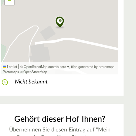
−
|
Leaflet
© OpenStreetMap contributors ♥,
tiles generated by protomaps
,
Protomaps
©
OpenStreetMap
Nicht bekannt
Gehört dieser Hof Ihnen?
Übernehmen Sie diesen Eintrag auf "Mein