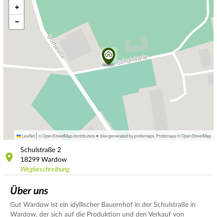
+
−
|
Leaflet
© OpenStreetMap contributors ♥,
tiles generated by protomaps
,
Protomaps
©
OpenStreetMap
Schulstraße
2
18299
Wardow
Wegbeschreibung
Über uns
Gut Wardow ist ein idyllischer Bauernhof in der Schulstraße in
Wardow, der sich auf die Produktion und den Verkauf von