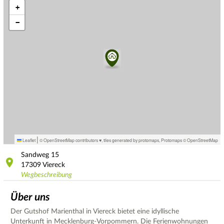
+
−
|
Leaflet
© OpenStreetMap contributors ♥,
tiles generated by protomaps
,
Protomaps
©
OpenStreetMap
Sandweg
15
17309
Viereck
Wegbeschreibung
Über uns
Der Gutshof Marienthal in Viereck bietet eine idyllische
Unterkunft in Mecklenburg-Vorpommern. Die Ferienwohnungen