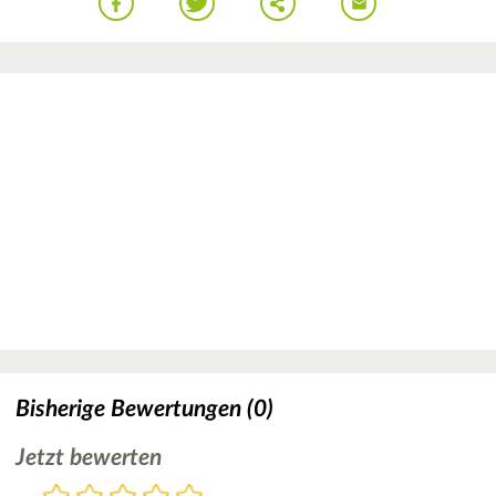
Bisherige Bewertungen (0)
Jetzt bewerten
Bewertung
1
2
3
4
5