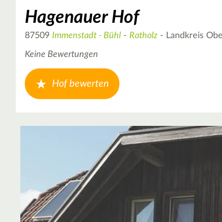
Hagenauer Hof
87509
Immenstadt - Bühl
-
Ratholz
- Landkreis Obe
Keine Bewertungen
Hof bewerten