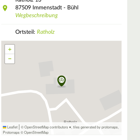
Ratholz
13
87509
Immenstadt - Bühl
Wegbeschreibung
Ortsteil:
Ratholz
+
−
|
Leaflet
© OpenStreetMap contributors ♥,
tiles generated by protomaps
,
Protomaps
©
OpenStreetMap