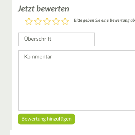
Jetzt bewerten
Bewertung
Bitte geben Sie eine Bewertung ab
1
2
3
4
5
Stern
Sterne
Sterne
Sterne
Sterne
Überschrift
Kommentar