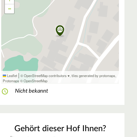
−
|
Leaflet
© OpenStreetMap contributors ♥,
tiles generated by protomaps
,
Protomaps
©
OpenStreetMap
Nicht bekannt
Gehört dieser Hof Ihnen?