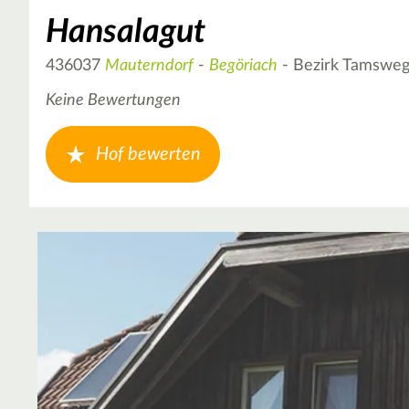
Hansalagut
436037
Mauterndorf
-
Begöriach
- Bezirk Tamswe
Keine Bewertungen
Hof bewerten