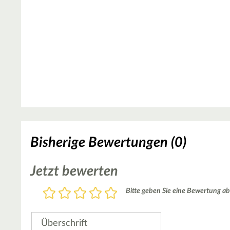
Bisherige Bewertungen (0)
Jetzt bewerten
Bewertung
Bitte geben Sie eine Bewertung ab
1
2
3
4
5
Stern
Sterne
Sterne
Sterne
Sterne
Überschrift