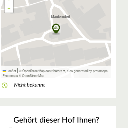
−
|
Leaflet
© OpenStreetMap contributors ♥,
tiles generated by protomaps
,
Protomaps
©
OpenStreetMap
Nicht bekannt
Gehört dieser Hof Ihnen?