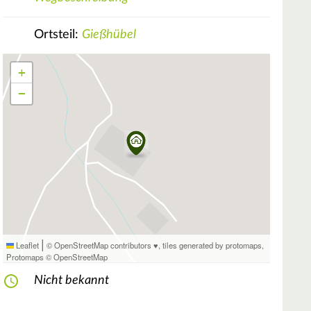
Ortsteil:
Gießhübel
+
−
|
Leaflet
© OpenStreetMap contributors ♥,
tiles generated by protomaps
,
Protomaps
©
OpenStreetMap
Nicht bekannt