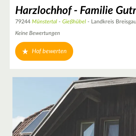
Harzlochhof - Familie Gu
79244
Münstertal
-
Gießhübel
- Landkreis Breisg
Keine Bewertungen
Hof bewerten