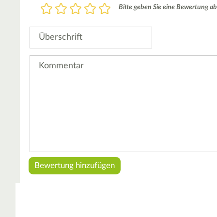
Bewertung
Bitte geben Sie eine Bewertung ab
1
2
3
4
5
Stern
Sterne
Sterne
Sterne
Sterne
Überschrift
Kommentar