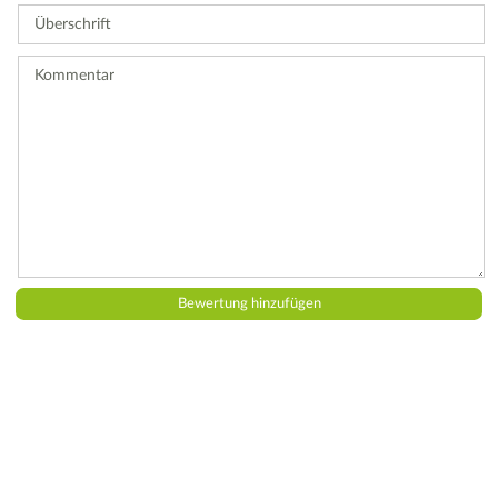
Sie
Überschrift
eine
Bewertung
ab.
Kommentar