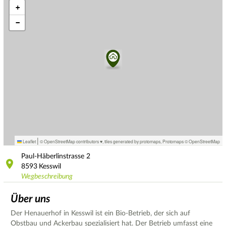
+
−
|
Leaflet
© OpenStreetMap contributors ♥,
tiles generated by protomaps
,
Protomaps
©
OpenStreetMap
Paul-Häberlinstrasse
2
8593
Kesswil
Wegbeschreibung
Über uns
Der Henauerhof in Kesswil ist ein Bio-Betrieb, der sich auf
Obstbau und Ackerbau spezialisiert hat. Der Betrieb umfasst eine