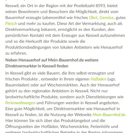
Kesswil, ein Ort in der Region mit der Postleitzahl 8593, bietet
seinen Bewohnern und Besuchern die Möglichkeit, direkt vom
Bauernhof erzeugte Lebensmittel wie frisches
Obst
,
Gemüse
, gutes
Fleisch
und mehr zu kaufen. Diese Art der Vermarktung, auch als
Direktvermarktung bekannt, ermöglicht es den Kunden, den
persönlichen Kontakt mit dem Erzeuger aus Kesswil aufzunehmen
und so die Herkunft der Produkte sowie die
Produktionsbedingungen von lokalen Anbietern wie Henauerhof
zu erfahren.
Neben Henauerhof auf Mein-Bauernhof.de weitere
Direktvermarkter in Kesswil finden
In Kesswil gibt es viele Bauern, die ihre selbst-erzeugten und
frischen Produkte , entweder in ihrem eigenen
Hofladen
(ugs.
Bauernladen) oder auf Wochenmärkten. Auch der Henauerhof
gehört zu den regionalen Anbietern in Kesswil. Nicht nur
landwirtschaftliche Produkte, sondern auch Dienstleistungen wie
Ferienwohnungen
und Führungen werden in Kesswil angeboten.
Eine gute Möglichkeit, um Direktvermarkter wie Henauerhof in
Kesswil zu finden, ist die Nutzung der Webseite
Mein-Bauernhof.de
.
Hier können Sie sich über das Produktangebot und die
Öffnungszeiten der Hofläden, Wochenmärkte, Ferienhöfe und
weiteren landwirtschaftlichen Betriebe in der Region informieren