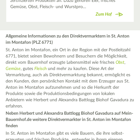
zertifizierten Produkten an. Dazu gehören Eier, frisches
Gemüse, Obst, Fleisch- und Wurstpro…
Zum Hof
Allgemeine Informationen zu den Direktvermarktern in St. Anton
im Montafon (PLZ 6771)
St. Anton im Montafon, ein Ort in der Region mit der Postleitzahl
6771, bietet seinen Bewohnern und Besuchern die Möglichkeit,
direkt vom Bauernhof erzeugte Lebensmittel wie frisches
Obst
,
Gemüse
, gutes
Fleisch
und mehr zu kaufen. Diese Art der
Vermarktung, auch als Direktvermarktung bekannt, ermöglicht es
den Kunden, den persönlichen Kontakt mit dem Erzeuger aus St.
Anton im Montafon aufzunehmen und so die Herkunft der
Produkte sowie die Produktionsbedingungen von lokalen
Anbietern wie Herbert und Alexandra Battlogg Biohof Gavadura zu
erfahren.
Neben Herbert und Alexandra Battlogg Biohof Gavadura auf Mein-
Bauernhof.de weitere Direktvermarkter in St. Anton im Montafon
finden
In St. Anton im Montafon gibt es viele Bauern, die ihre selbst-
erzeugten und frischen Produkte , entweder in ihrem eigenen