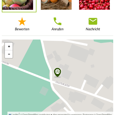
Bewerten
Anrufen
Nachricht
+
−
|
Leaflet
© OpenStreetMap contributors ♥,
tiles generated by protomaps
,
Protomaps
©
OpenStreetMap