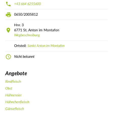
+43 664 6255600
0650/2005812
Hnr.
3
6771
St. Anton im Montafon
Wegbeschreibung
Ortsteil:
Sankt Anton im Montafon
Nicht bekannt
Angebote
Rindfleisch
Obst
Hühnereier
Hähnchenfleisch
Gänsefleisch