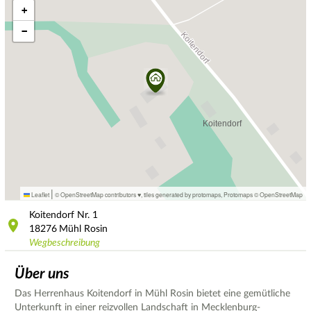
+
−
|
Leaflet
© OpenStreetMap contributors ♥,
tiles generated by protomaps
,
Protomaps
©
OpenStreetMap
Koitendorf Nr.
1
18276
Mühl Rosin
Wegbeschreibung
Über uns
Das Herrenhaus Koitendorf in Mühl Rosin bietet eine gemütliche
Unterkunft in einer reizvollen Landschaft in Mecklenburg-