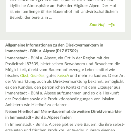
Der Ferienhof Eger in Immenstadt-Obereinharz bietet eine
idyllische Atmosphäre am Fuße der Allgäuer Alpen. Der Hof
ist ein familiengeführter Bauernhof mit landwirtschaftlichem
Betrieb, der bereits in …
Zum Hof
Allgemeine Informationen zu den Direktvermarktern in
Immenstadt - Bühl a. Alpsee (PLZ 87509)
Immenstadt - Bühl a. Alpsee, ein Ort in der Region mit der
Postleitzahl 87509, bietet seinen Bewohnern und Besuchern die
Möglichkeit, direkt vom Bauernhof erzeugte Lebensmittel wie
frisches
Obst
,
Gemüse
, gutes
Fleisch
und mehr zu kaufen. Diese Art
der Vermarktung, auch als Direktvermarktung bekannt, ermöglicht
es den Kunden, den persönlichen Kontakt mit dem Erzeuger aus
Immenstadt - Bühl a. Alpsee aufzunehmen und so die Herkunft
der Produkte sowie die Produktionsbedingungen von lokalen
Anbietern wie Hierlhof zu erfahren.
Neben Hierlhof auf Mein-Bauernhof.de weitere Direktvermarkter
in Immenstadt - Bühl a. Alpsee finden
In Immenstadt - Bühl a. Alpsee gibt es viele Bauern, die ihre selbst-
erzeugten und frischen Produkte , entweder in ihrem eigenen