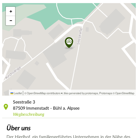
+
−
|
Leaflet
© OpenStreetMap contributors ♥,
tiles generated by protomaps
,
Protomaps
©
OpenStreetMap
Seestraße
3
87509
Immenstadt - Bühl a. Alpsee
Wegbeschreibung
Über uns
Der Hierlhof, ein familiengeführtes Unternehmen in der Nähe des