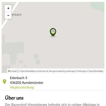
+
−
|
Leaflet
© OpenStreetMap contributors ♥,
tiles generated by protomaps
,
Protomaps
©
OpenStreetMap
Edenbach
5
436202
Aurolzmünster
Wegbeschreibung
Über uns
Der Bauernhof Himetsberger befindet sich in ruhiger Alleinlage in