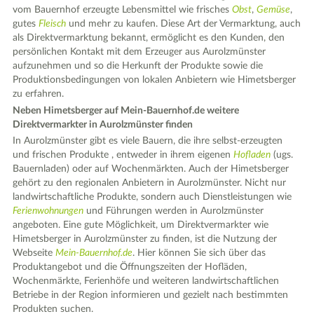
vom Bauernhof erzeugte Lebensmittel wie frisches
Obst
,
Gemüse
,
gutes
Fleisch
und mehr zu kaufen. Diese Art der Vermarktung, auch
als Direktvermarktung bekannt, ermöglicht es den Kunden, den
persönlichen Kontakt mit dem Erzeuger aus Aurolzmünster
aufzunehmen und so die Herkunft der Produkte sowie die
Produktionsbedingungen von lokalen Anbietern wie Himetsberger
zu erfahren.
Neben Himetsberger auf Mein-Bauernhof.de weitere
Direktvermarkter in Aurolzmünster finden
In Aurolzmünster gibt es viele Bauern, die ihre selbst-erzeugten
und frischen Produkte , entweder in ihrem eigenen
Hofladen
(ugs.
Bauernladen) oder auf Wochenmärkten. Auch der Himetsberger
gehört zu den regionalen Anbietern in Aurolzmünster. Nicht nur
landwirtschaftliche Produkte, sondern auch Dienstleistungen wie
Ferienwohnungen
und Führungen werden in Aurolzmünster
angeboten. Eine gute Möglichkeit, um Direktvermarkter wie
Himetsberger in Aurolzmünster zu finden, ist die Nutzung der
Webseite
Mein-Bauernhof.de
. Hier können Sie sich über das
Produktangebot und die Öffnungszeiten der Hofläden,
Wochenmärkte, Ferienhöfe und weiteren landwirtschaftlichen
Betriebe in der Region informieren und gezielt nach bestimmten
Produkten suchen.