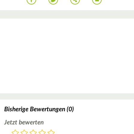
Bisherige Bewertungen (0)
Jetzt bewerten
Bewertung
1
2
3
4
5