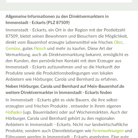
Allgemeine Informationen zu den Direktvermarktern in
Immenstadt - Eckarts (PLZ 87509)
Immenstadt - Eckarts, ein Ort in der Region mit der Postleitzahl
87509, bietet seinen Bewohnern und Besuchern die Möglichkeit,
direkt vom Bauernhof erzeugte Lebensmittel wie frisches
Obst
,
Gemüse
, gutes
Fleisch
und mehr zu kaufen. Diese Art der
Vermarktung, auch als Direktvermarktung bekannt, ermöglicht es
den Kunden, den persönlichen Kontakt mit dem Erzeuger aus
Immenstadt - Eckarts aufzunehmen und so die Herkunft der
Produkte sowie die Produktionsbedingungen von lokalen
Anbietern wie Hörburger, Carola und Bernhard zu erfahren.
Neben Hörburger, Carola und Bernhard auf Mein-Bauernhof.de
weitere Direktvermarkter in Immenstadt - Eckarts finden
In Immenstadt - Eckarts gibt es viele Bauern, die ihre selbst-
erzeugten und frischen Produkte , entweder in ihrem eigenen
Hofladen
(ugs. Bauernladen) oder auf Wochenmärkten. Auch der
Hörburger, Carola und Bernhard gehört zu den regionalen
Anbietern in Immenstadt - Eckarts. Nicht nur landwirtschaftliche
Produkte, sondern auch Dienstleistungen wie
Ferienwohnungen
und
Führungen werden in Immenstadt - Eckarts angeboten. Eine gute