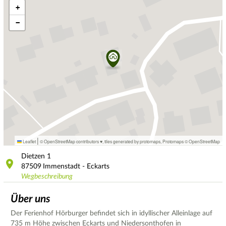
+
−
|
Leaflet
© OpenStreetMap contributors ♥,
tiles generated by protomaps
,
Protomaps
©
OpenStreetMap
Dietzen
1
87509
Immenstadt - Eckarts
Wegbeschreibung
Über uns
Der Ferienhof Hörburger befindet sich in idyllischer Alleinlage auf
735 m Höhe zwischen Eckarts und Niedersonthofen in