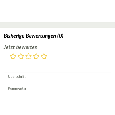
Bisherige Bewertungen (0)
Jetzt bewerten
Bewertung
1
2
3
4
5
Stern
Sterne
Sterne
Sterne
Sterne
Bitte
geben
Sie
Überschrift
eine
Bewertung
ab.
Kommentar