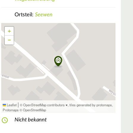
Ortsteil:
Seewen
+
−
|
Leaflet
© OpenStreetMap contributors ♥,
tiles generated by protomaps
,
Protomaps
©
OpenStreetMap
Nicht bekannt