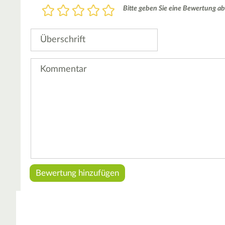
Bewertung
Bitte geben Sie eine Bewertung ab
1
2
3
4
5
Stern
Sterne
Sterne
Sterne
Sterne
Überschrift
Kommentar