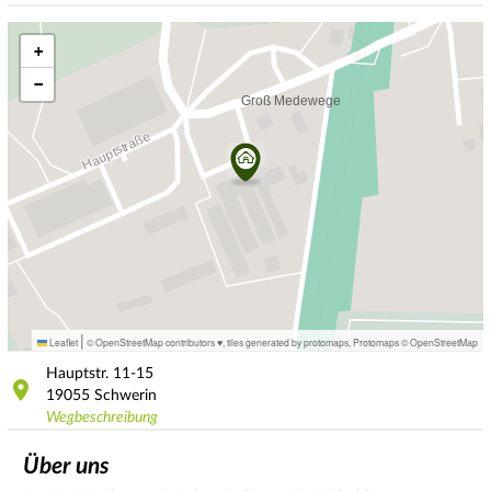
+
−
|
Leaflet
© OpenStreetMap contributors ♥,
tiles generated by protomaps
,
Protomaps
©
OpenStreetMap
Hauptstr.
11-15
19055
Schwerin
Wegbeschreibung
Über uns