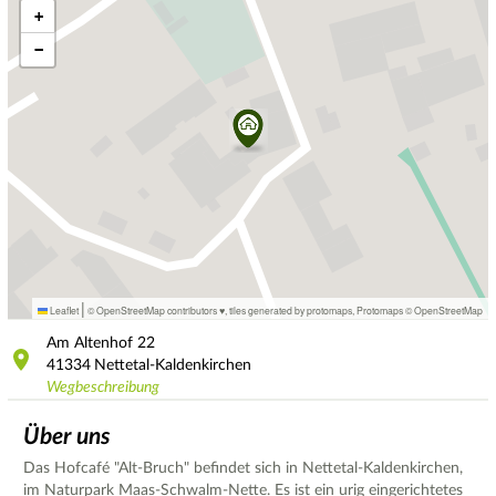
+
−
|
Leaflet
© OpenStreetMap contributors ♥,
tiles generated by protomaps
,
Protomaps
©
OpenStreetMap
Am Altenhof
22
41334
Nettetal-Kaldenkirchen
Wegbeschreibung
Über uns
Das Hofcafé "Alt-Bruch" befindet sich in Nettetal-Kaldenkirchen,
im Naturpark Maas-Schwalm-Nette. Es ist ein urig eingerichtetes