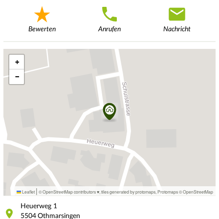
Bewerten
Anrufen
Nachricht
+
−
|
Leaflet
© OpenStreetMap contributors ♥,
tiles generated by protomaps
,
Protomaps
©
OpenStreetMap
Heuerweg
1
5504
Othmarsingen