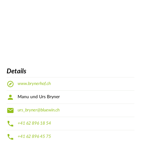
Details
www.brynerhof.ch
Manu und Urs Bryner
urs_bryner@bluewin.ch
+41 62 896 18 54
+41 62 896 45 75