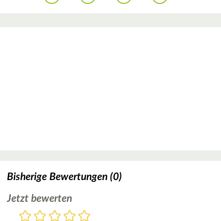
Bisherige Bewertungen (0)
Jetzt bewerten
Bewertung
1
2
3
4
5