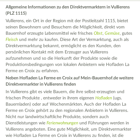
Allgemeine Informationen zu den Direktvermarktern in Vullierens
(PLZ 1115)
Vullierens, ein Ort in der Region mit der Postleitzahl 1115, bietet
seinen Bewohnern und Besuchern die Möglichkeit, direkt vom
Bauernhof erzeugte Lebensmittel wie frisches
Obst
,
Gemüse
, gutes
Fleisch
und mehr zu kaufen. Diese Art der Vermarktung, auch als
Direktvermarktung bekannt, ermöglicht es den Kunden, den
persönlichen Kontakt mit dem Erzeuger aus Vullierens
aufzunehmen und so die Herkunft der Produkte sowie die
Produktionsbedingungen von lokalen Anbietern wie Hofladen La
Ferme en Croix zu erfahren.
Neben Hofladen La Ferme en Croix auf Mein-Bauernhof.de weitere
Direktvermarkter in Vullierens finden
In Vullierens gibt es viele Bauern, die ihre selbst-erzeugten und
frischen Produkte , entweder in ihrem eigenen
Hofladen
(ugs.
Bauernladen) oder auf Wochenmärkten. Auch der Hofladen La
Ferme en Croix gehört zu den regionalen Anbietern in Vullierens.
Nicht nur landwirtschaftliche Produkte, sondern auch
Dienstleistungen wie
Ferienwohnungen
und Führungen werden in
Vullierens angeboten. Eine gute Möglichkeit, um Direktvermarkter
wie Hofladen La Ferme en Croix in Vullierens zu finden, ist die