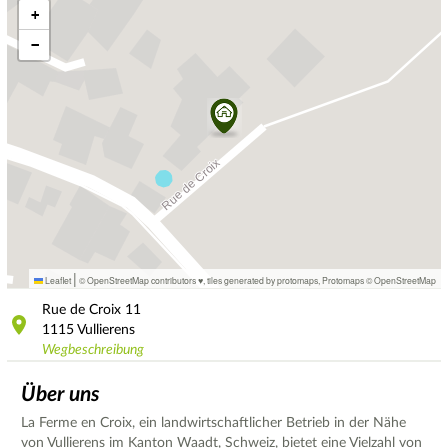
+
−
|
Leaflet
© OpenStreetMap contributors ♥,
tiles generated by protomaps
,
Protomaps
©
OpenStreetMap
Rue de Croix
11
1115
Vullierens
Wegbeschreibung
Über uns
La Ferme en Croix, ein landwirtschaftlicher Betrieb in der Nähe
von Vullierens im Kanton Waadt, Schweiz, bietet eine Vielzahl von