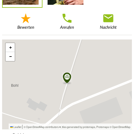
Bewerten
Anrufen
Nachricht
+
−
|
Leaflet
© OpenStreetMap contributors ♥,
tiles generated by protomaps
,
Protomaps
©
OpenStreetMap