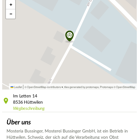
+
−
|
Leaflet
© OpenStreetMap contributors ♥,
tiles generated by protomaps
,
Protomaps
©
OpenStreetMap
Im Letten
14
8536
Hüttwilen
Wegbeschreibung
Über uns
Mosteria Bussinger, Mosterei Bussinger GmbH, ist ein Betrieb in
Hüttwilen, Schweiz, der sich auf die Verarbeitung von Obst