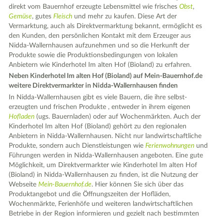
direkt vom Bauernhof erzeugte Lebensmittel wie frisches
Obst
,
Gemüse
, gutes
Fleisch
und mehr zu kaufen. Diese Art der
Vermarktung, auch als Direktvermarktung bekannt, ermöglicht es
den Kunden, den persönlichen Kontakt mit dem Erzeuger aus
Nidda-Wallernhausen aufzunehmen und so die Herkunft der
Produkte sowie die Produktionsbedingungen von lokalen
Anbietern wie Kinderhotel Im alten Hof (Bioland) zu erfahren.
Neben Kinderhotel Im alten Hof (Bioland) auf Mein-Bauernhof.de
weitere Direktvermarkter in Nidda-Wallernhausen finden
In Nidda-Wallernhausen gibt es viele Bauern, die ihre selbst-
erzeugten und frischen Produkte , entweder in ihrem eigenen
Hofladen
(ugs. Bauernladen) oder auf Wochenmärkten. Auch der
Kinderhotel Im alten Hof (Bioland) gehört zu den regionalen
Anbietern in Nidda-Wallernhausen. Nicht nur landwirtschaftliche
Produkte, sondern auch Dienstleistungen wie
Ferienwohnungen
und
Führungen werden in Nidda-Wallernhausen angeboten. Eine gute
Möglichkeit, um Direktvermarkter wie Kinderhotel Im alten Hof
(Bioland) in Nidda-Wallernhausen zu finden, ist die Nutzung der
Webseite
Mein-Bauernhof.de
. Hier können Sie sich über das
Produktangebot und die Öffnungszeiten der Hofläden,
Wochenmärkte, Ferienhöfe und weiteren landwirtschaftlichen
Betriebe in der Region informieren und gezielt nach bestimmten