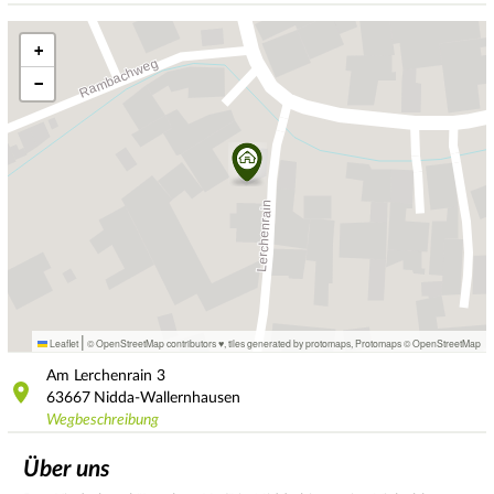
+
−
|
Leaflet
© OpenStreetMap contributors ♥,
tiles generated by protomaps
,
Protomaps
©
OpenStreetMap
Am Lerchenrain
3
63667
Nidda-Wallernhausen
Wegbeschreibung
Über uns