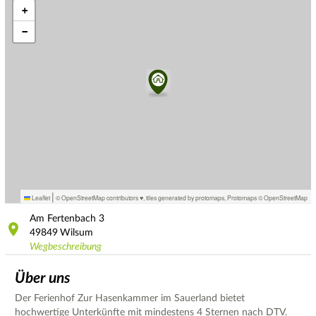
+
−
|
Leaflet
© OpenStreetMap contributors ♥,
tiles generated by protomaps
,
Protomaps
©
OpenStreetMap
Am Fertenbach
3
49849
Wilsum
Wegbeschreibung
Über uns
Der Ferienhof Zur Hasenkammer im Sauerland bietet
hochwertige Unterkünfte mit mindestens 4 Sternen nach DTV.