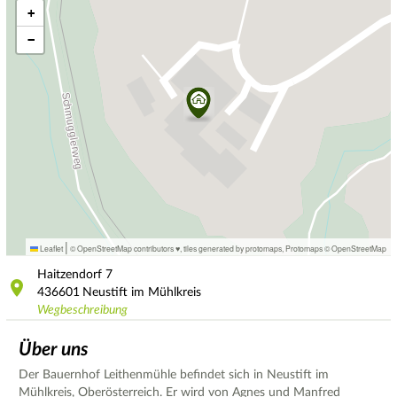
+
−
|
Leaflet
© OpenStreetMap contributors ♥,
tiles generated by protomaps
,
Protomaps
©
OpenStreetMap
Haitzendorf
7
436601
Neustift im Mühlkreis
Wegbeschreibung
Über uns
Der Bauernhof Leithenmühle befindet sich in Neustift im
Mühlkreis, Oberösterreich. Er wird von Agnes und Manfred