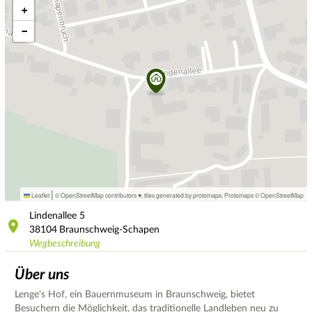
+
−
|
Leaflet
© OpenStreetMap contributors ♥,
tiles generated by protomaps
,
Protomaps
©
OpenStreetMap
Lindenallee
5
38104
Braunschweig-Schapen
Wegbeschreibung
Über uns
Lenge's Hof, ein Bauernmuseum in Braunschweig, bietet
Besuchern die Möglichkeit, das traditionelle Landleben neu zu