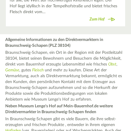
für alle, die Wert auf hochwertiges Rindfleisch legen. Der
Hof liegt idyllisch in der Tempelhofstraße und bietet frisches
Fleisch direkt vom…
Zum Hof
Allgemeine Informationen zu den Direktvermarktern in
Braunschweig-Schapen (PLZ 38104)
Braunschweig-Schapen, ein Ort in der Region mit der Postleitzahl
38104, bietet seinen Bewohnern und Besuchern die Möglichkeit,
direkt vom Bauernhof erzeugte Lebensmittel wie frisches
Obst
,
Gemüse
, gutes
Fleisch
und mehr zu kaufen. Diese Art der
Vermarktung, auch als Direktvermarktung bekannt, ermöglicht es
den Kunden, den persönlichen Kontakt mit dem Erzeuger aus
Braunschweig-Schapen aufzunehmen und so die Herkunft der
Produkte sowie die Produktionsbedingungen von lokalen
Anbietern wie Museum Lenge's Hof zu erfahren.
Neben Museum Lenge's Hof auf Mein-Bauernhof.de weitere
Direktvermarkter in Braunschweig-Schapen finden
In Braunschweig-Schapen gibt es viele Bauern, die ihre selbst-
erzeugten und frischen Produkte , entweder in ihrem eigenen
Hofladen
(ugs. Bauernladen) oder auf Wochenmärkten. Auch der