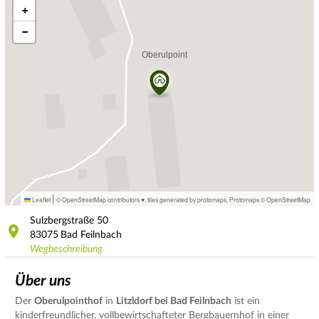
+
−
|
Leaflet
© OpenStreetMap contributors ♥,
tiles generated by protomaps
,
Protomaps
©
OpenStreetMap
Sulzbergstraße
50
83075
Bad Feilnbach
Wegbeschreibung
Über uns
Der
Oberulpointhof
in
Litzldorf bei Bad Feilnbach
ist ein
kinderfreundlicher, vollbewirtschafteter Bergbauernhof in einer