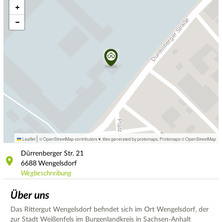
+
−
|
Leaflet
© OpenStreetMap contributors ♥,
tiles generated by protomaps
,
Protomaps
©
OpenStreetMap
Dürrenberger Str.
21
6688
Wengelsdorf
Wegbeschreibung
Über uns
Das Rittergut Wengelsdorf befindet sich im Ort Wengelsdorf, der
zur Stadt Weißenfels im Burgenlandkreis in Sachsen-Anhalt