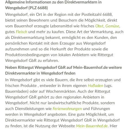
Allgemeine Informationen zu den Direktvermarktern in
Wengelsdorf (PLZ 6688)
Wengelsdorf, ein Ort in der Region mit der Postleitzahl 6688,
bietet seinen Bewohnern und Besuchern die Möglichkeit, direkt
vom Bauernhof erzeugte Lebensmittel wie frisches
Obst
,
Gemüse
,
gutes
Fleisch
und mehr zu kaufen. Diese Art der Vermarktung, auch
als Direktvermarktung bekannt, ermöglicht es den Kunden, den
persönlichen Kontakt mit dem Erzeuger aus Wengelsdorf
aufzunehmen und so die Herkunft der Produkte sowie die
Produktionsbedingungen von lokalen Anbietern wie Rittergut
Wengelsdorf GbR zu erfahren.
Neben Rittergut Wengelsdorf GbR auf Mein-Bauernhof.de weitere
Direktvermarkter in Wengelsdorf finden
In Wengelsdorf gibt es viele Bauern, die ihre selbst-erzeugten und
frischen Produkte , entweder in ihrem eigenen
Hofladen
(ugs.
Bauernladen) oder auf Wochenmärkten. Auch der Rittergut
Wengelsdorf GbR gehört zu den regionalen Anbietern in
Wengelsdorf. Nicht nur landwirtschaftliche Produkte, sondern
auch Dienstleistungen wie
Ferienwohnungen
und Führungen
werden in Wengelsdorf angeboten. Eine gute Möglichkeit, um
Direktvermarkter wie Rittergut Wengelsdorf GbR in Wengelsdorf
zu finden, ist die Nutzung der Webseite
Mein-Bauernhof.de
. Hier