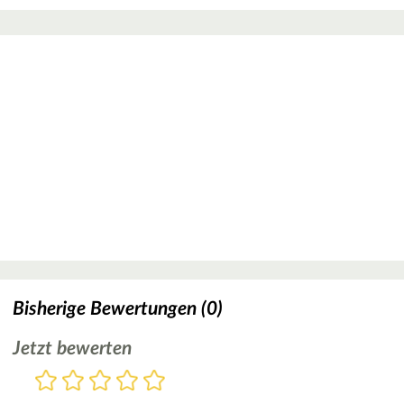
Bisherige Bewertungen (0)
Jetzt bewerten
Bewertung
1
2
3
4
5
Stern
Sterne
Sterne
Sterne
Sterne