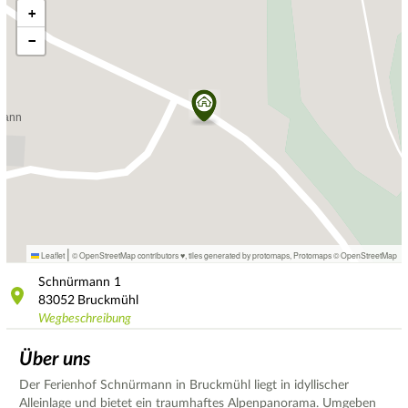
+
−
|
Leaflet
© OpenStreetMap contributors ♥,
tiles generated by protomaps
,
Protomaps
©
OpenStreetMap
Schnürmann
1
83052
Bruckmühl
Wegbeschreibung
Über uns
Der Ferienhof Schnürmann in Bruckmühl liegt in idyllischer
Alleinlage und bietet ein traumhaftes Alpenpanorama. Umgeben