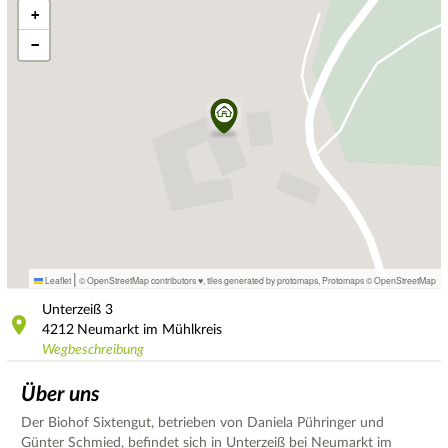
+
−
|
Leaflet
© OpenStreetMap contributors ♥,
tiles generated by protomaps
,
Protomaps
©
OpenStreetMap
Unterzeiß
3
4212
Neumarkt im Mühlkreis
Wegbeschreibung
Über uns
Der Biohof Sixtengut, betrieben von Daniela Pühringer und
Günter Schmied, befindet sich in Unterzeiß bei Neumarkt im