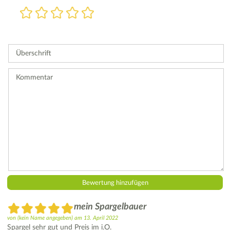
Bewertung
1
2
3
4
5
Stern
Sterne
Sterne
Sterne
Sterne
Bitte
geben
Sie
Überschrift
eine
Bewertung
ab.
Kommentar
mein Spargelbauer
von
(kein Name angegeben)
am
13. April 2022
Spargel sehr gut und Preis im i.O.