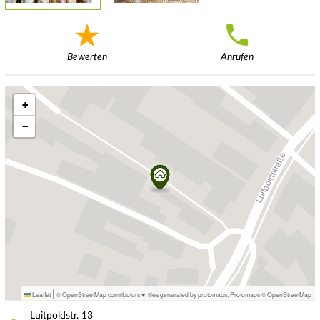
Bewerten
Anrufen
+
−
|
Leaflet
© OpenStreetMap contributors ♥,
tiles generated by protomaps
,
Protomaps
©
OpenStreetMap
Luitpoldstr.
13