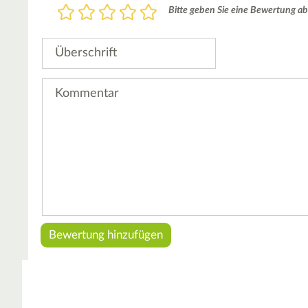
Bewertung
Bitte geben Sie eine Bewertung ab
1
2
3
4
5
Stern
Sterne
Sterne
Sterne
Sterne
Überschrift
Kommentar