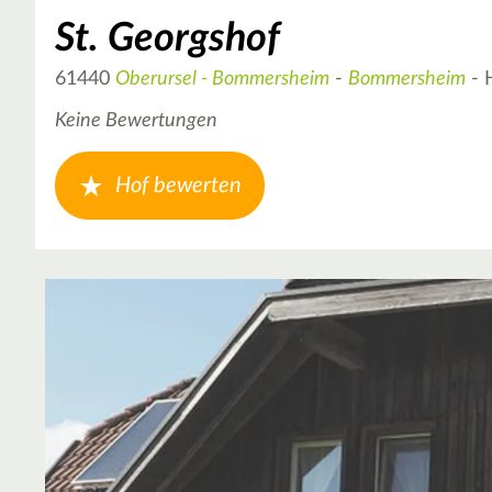
St. Georgshof
61440
Oberursel - Bommersheim
-
Bommersheim
- 
Keine Bewertungen
Hof bewerten