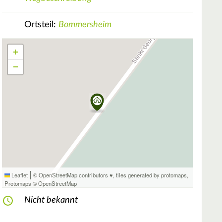
Ortsteil:
Bommersheim
+
−
|
Leaflet
© OpenStreetMap contributors ♥,
tiles generated by protomaps
,
Protomaps
©
OpenStreetMap
Nicht bekannt