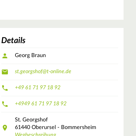
Details
Georg Braun
st.georgshof@t-online.de
+49 61 71 97 18 92
+4949 61 71 97 18 92
St. Georgshof
61440
Oberursel - Bommersheim
Wegbeschreibung