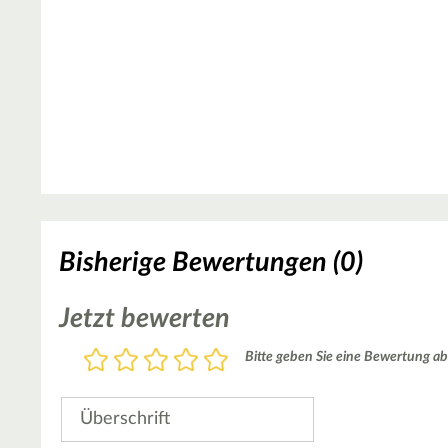
Bisherige Bewertungen (0)
Jetzt bewerten
Bewertung
Bitte geben Sie eine Bewertung ab
1
2
3
4
5
Stern
Sterne
Sterne
Sterne
Sterne
Überschrift