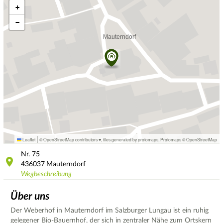
+
−
|
Leaflet
© OpenStreetMap contributors ♥,
tiles generated by protomaps
,
Protomaps
©
OpenStreetMap
Nr.
75
436037
Mauterndorf
Wegbeschreibung
Über uns
Der Weberhof in Mauterndorf im Salzburger Lungau ist ein ruhig
gelegener Bio-Bauernhof, der sich in zentraler Nähe zum Ortskern