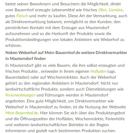
bietet seinen Bewohnern und Besuchern die Möglichkeit, direkt
vom Bauernhof erzeugte Lebensmittel wie frisches
Obst
,
Gemüse
,
gutes
Fleisch
und mehr zu kaufen. Diese Art der Vermarktung, auch
als Direktvermarktung bekannt, ermöglicht es den Kunden, den
persönlichen Kontakt mit dem Erzeuger aus Mauterndorf
aufzunehmen und so die Herkunft der Produkte sowie die
Produktionsbedingungen von lokalen Anbietern wie Weberhof zu
erfahren.
Neben Weberhof auf Mein-Bauernhof.de weitere Direktvermarkter
in Mauterndorf finden
In Mauterndorf gibt es viele Bauern, die ihre selbst-erzeugten und
frischen Produkte , entweder in ihrem eigenen
Hofladen
(ugs.
Bauernladen) oder auf Wochenmärkten. Auch der Weberhof
gehört zu den regionalen Anbietern in Mauterndorf. Nicht nur
landwirtschaftliche Produkte, sondern auch Dienstleistungen wie
Ferienwohnungen
und Führungen werden in Mauterndorf
angeboten. Eine gute Möglichkeit, um Direktvermarkter wie
Weberhof in Mauterndorf zu finden, ist die Nutzung der Webseite
Mein-Bauernhof.de
. Hier können Sie sich über das Produktangebot
und die Öffnungszeiten der Hofläden, Wochenmärkte, Ferienhöfe
und weiteren landwirtschaftlichen Betriebe in der Region
informieren und gezielt nach bestimmten Produkten suchen.