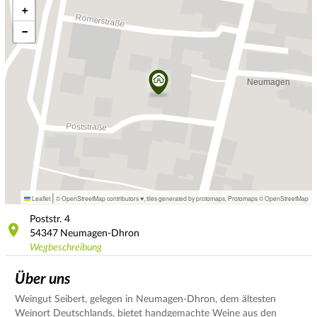
+
−
|
Leaflet
© OpenStreetMap contributors ♥,
tiles generated by protomaps
,
Protomaps
©
OpenStreetMap
Poststr.
4
54347
Neumagen-Dhron
Wegbeschreibung
Über uns
Weingut Seibert, gelegen in Neumagen-Dhron, dem ältesten
Weinort Deutschlands, bietet handgemachte Weine aus den