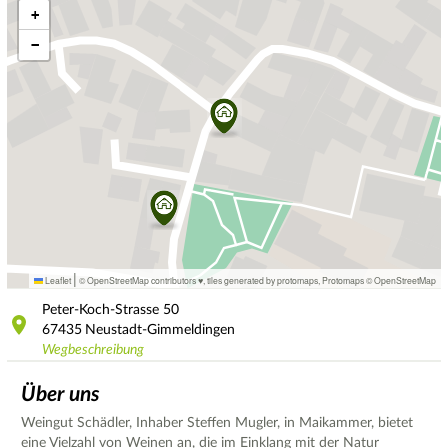
+
−
|
Leaflet
© OpenStreetMap contributors ♥,
tiles generated by protomaps
,
Protomaps
©
OpenStreetMap
Peter-Koch-Strasse
50
67435
Neustadt-Gimmeldingen
Wegbeschreibung
Über uns
Weingut Schädler, Inhaber Steffen Mugler, in Maikammer, bietet
eine Vielzahl von Weinen an, die im Einklang mit der Natur