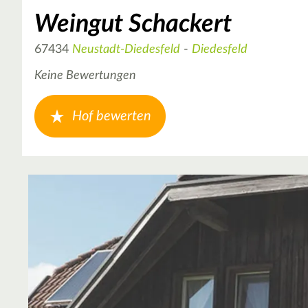
Weingut Schackert
67434
Neustadt-Diedesfeld
-
Diedesfeld
Keine Bewertungen
Hof bewerten