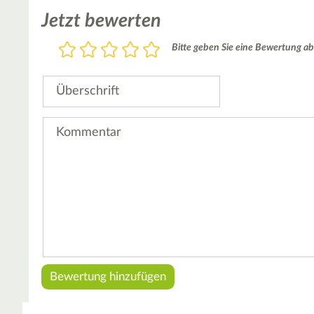
Jetzt bewerten
Bewertung
Bitte geben Sie eine Bewertung ab
1
2
3
4
5
Stern
Sterne
Sterne
Sterne
Sterne
Überschrift
Kommentar