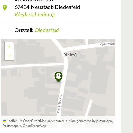
Weinstrasse
552
67434
Neustadt-Diedesfeld
Wegbeschreibung
Ortsteil:
Diedesfeld
+
−
|
Leaflet
© OpenStreetMap contributors ♥,
tiles generated by protomaps
,
Protomaps
©
OpenStreetMap