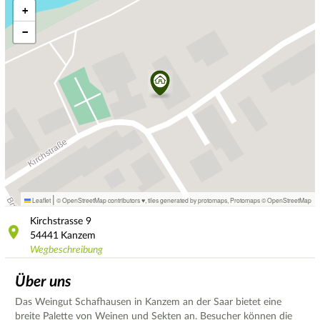
+
−
|
Leaflet
© OpenStreetMap contributors ♥,
tiles generated by protomaps
,
Protomaps
©
OpenStreetMap
Kirchstrasse
9
54441
Kanzem
Wegbeschreibung
Über uns
Das Weingut Schafhausen in Kanzem an der Saar bietet eine
breite Palette von Weinen und Sekten an. Besucher können die