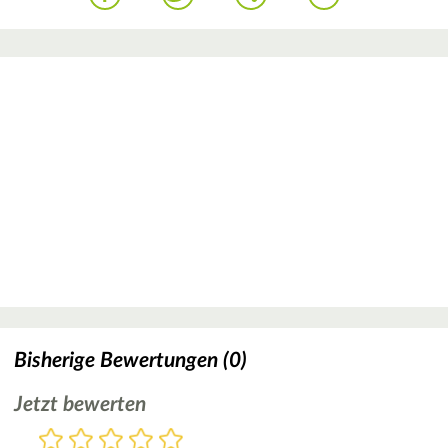
Bisherige Bewertungen (0)
Jetzt bewerten
Bewertung
1
2
3
4
5