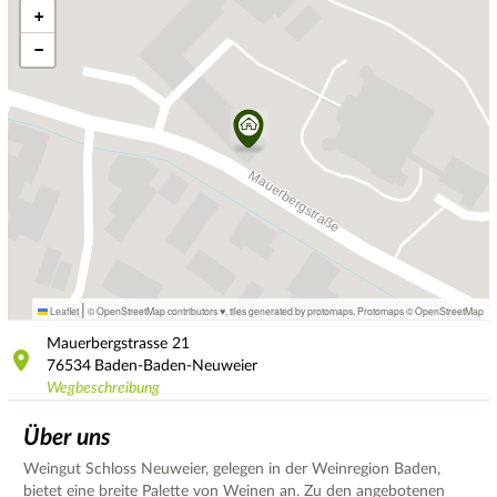
+
−
|
Leaflet
© OpenStreetMap contributors ♥,
tiles generated by protomaps
,
Protomaps
©
OpenStreetMap
Mauerbergstrasse
21
76534
Baden-Baden-Neuweier
Wegbeschreibung
Über uns
Weingut Schloss Neuweier, gelegen in der Weinregion Baden,
bietet eine breite Palette von Weinen an. Zu den angebotenen