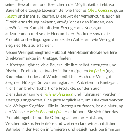
seinen Bewohnern und Besuchern die Möglichkeit, direkt vom
Bauernhof erzeugte Lebensmittel wie frisches
Obst
,
Gemüse
, gutes
Fleisch
und mehr zu kaufen. Diese Art der Vermarktung, auch als
Direktvermarktung bekannt, ermöglicht es den Kunden, den
persönlichen Kontakt mit dem Erzeuger aus Knetzgau
aufzunehmen und so die Herkunft der Produkte sowie die
Produktionsbedingungen von lokalen Anbietern wie Weingut
Siegfried Hülz zu erfahren.
Neben Weingut Siegfried Hülz auf Mein-Bauernhof.de weitere
Direktvermarkter in Knetzgau finden
In Knetzgau gibt es viele Bauern, die ihre selbst-erzeugten und
frischen Produkte , entweder in ihrem eigenen
Hofladen
(ugs.
Bauernladen) oder auf Wochenmärkten. Auch der Weingut
Siegfried Hülz gehört zu den regionalen Anbietern in Knetzgau.
Nicht nur landwirtschaftliche Produkte, sondern auch
Dienstleistungen wie
Ferienwohnungen
und Führungen werden in
Knetzgau angeboten. Eine gute Möglichkeit, um Direktvermarkter
wie Weingut Siegfried Hülz in Knetzgau zu finden, ist die Nutzung
der Webseite
Mein-Bauernhof.de
. Hier können Sie sich über das
Produktangebot und die Öffnungszeiten der Hofläden,
Wochenmärkte, Ferienhöfe und weiteren landwirtschaftlichen
Betriebe in der Region informieren und gezielt nach bestimmten