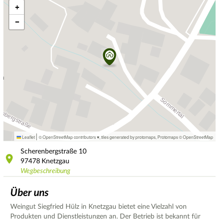
+
−
|
Leaflet
© OpenStreetMap contributors ♥,
tiles generated by protomaps
,
Protomaps
©
OpenStreetMap
Scherenbergstraße
10
97478
Knetzgau
Wegbeschreibung
Über uns
Weingut Siegfried Hülz in Knetzgau bietet eine Vielzahl von
Produkten und Dienstleistungen an. Der Betrieb ist bekannt für