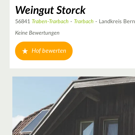
Weingut Storck
56841
Traben-Trarbach
-
Trarbach
- Landkreis Bern
Keine Bewertungen
Hof bewerten