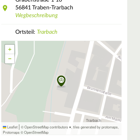
Grabenstraße 1
16
56841
Traben-Trarbach
Wegbeschreibung
Ortsteil:
Trarbach
+
−
|
Leaflet
© OpenStreetMap contributors ♥,
tiles generated by protomaps
,
Protomaps
©
OpenStreetMap