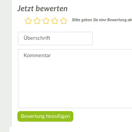
Jetzt bewerten
Bewertung
Bitte geben Sie eine Bewertung ab
1
2
3
4
5
Stern
Sterne
Sterne
Sterne
Sterne
Überschrift
Kommentar